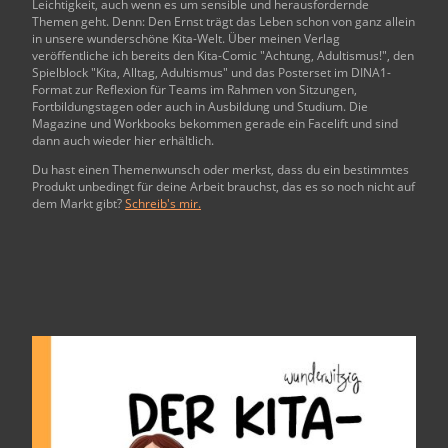
Leichtigkeit, auch wenn es um sensible und herausfordernde
Themen geht. Denn: Den Ernst trägt das Leben schon von ganz allein
in unsere wunderschöne Kita-Welt. Über meinen Verlag
veröffentliche ich bereits den Kita-Comic "Achtung, Adultismus!", den
Spielblock "Kita, Alltag, Adultismus" und das Posterset im DINA1-
Format zur Reflexion für Teams im Rahmen von Sitzungen,
Fortbildungstagen oder auch in Ausbildung und Studium. Die
Magazine und Workbooks bekommen gerade ein Facelift und sind
dann auch wieder hier erhältlich.
Du hast einen Themenwunsch oder merkst, dass du ein bestimmtes
Produkt unbedingt für deine Arbeit brauchst, das es so noch nicht auf
dem Markt gibt?
Schreib's mir.